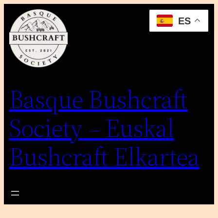
Saltar
ES
al
contenido
Basque Bushcraft
Society – Euskal
Bushcraft Elkartea